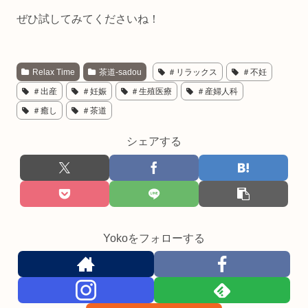
ぜひ試してみてくださいね！
Relax Time
茶道-sadou
＃リラックス
＃不妊
＃出産
＃妊娠
＃生殖医療
＃産婦人科
＃癒し
＃茶道
シェアする
Yokoをフォローする