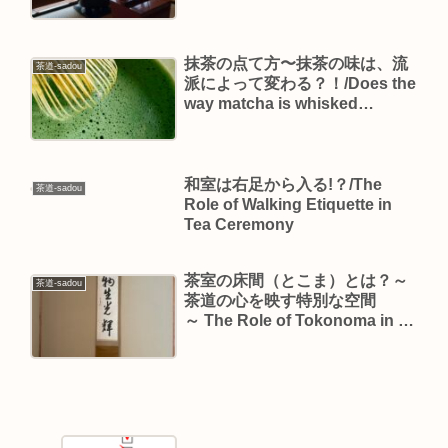
抹茶の点て方〜抹茶の味は、流
茶道-sadou
派によって変わる？！/Does the
way matcha is whisked
change depending on the tea
school?!
和室は右足から入る!？/The
茶道-sadou
Role of Walking Etiquette in
Tea Ceremony
茶室の床間（とこま）とは？～
茶道-sadou
茶道の心を映す特別な空間
～ The Role of Tokonoma in a
Tea Room