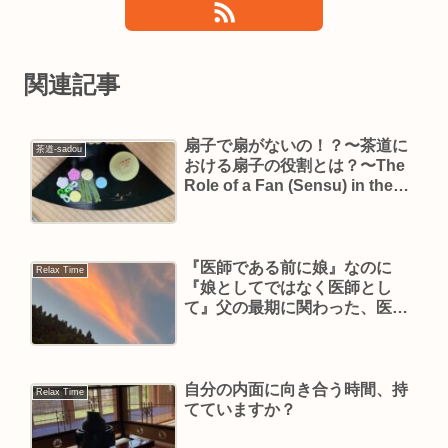
関連記事
扇子で扇がないの！？〜茶道に
茶道-sadou
おける扇子の役割とは？〜The
Role of a Fan (Sensu) in the
Way of Tea
『医師である前に娘』なのに
Relax Time
『娘としてではなく医師とし
て』父の最期に関わった、医師
の話
自分の内面に向き合う時間、持
Relax Time
てていますか？