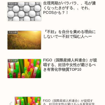
生理周期がバラバラ、、毛が濃
不妊治療
くなったきがする、、それ、
PCOSかも？！
『不妊』を自分を責める理由に
不妊治療
しないでー不妊で悩む人へー
FIGO（国際産婦人科連合）が提
不妊治療
唱する、妊活中女性が避けるべ
き有害化学物質TOP10
FIGO（国際産婦人科連合）が提唱す
る、妊活中女性が避けるべき有害化学