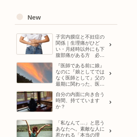
New
子宮内膜症と不妊症の
関係｜生理痛がひど
い・月経時以外にも下
腹部痛がある方 必見
です
『医師である前に娘』
なのに『娘としてでは
なく医師として』父の
最期に関わった、医師
の話
自分の内面に向き合う
時間、持てています
か？
「私なんて…」と思う
あなたへ。素敵な人に
惹かれる「本当の理