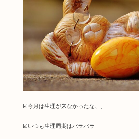
☑️今月は生理が来なかったな、、
☑️いつも生理周期はバラバラ